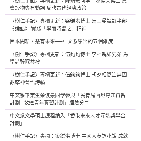
〈樹仁手記〉專欄更新：陳靖敏同學、陳健榮博士 買
賣穀物專有動詞 反映古代經濟政策
〈樹仁手記〉專欄更新：梁鑑洪博士 馬士曼譯註半部
《論語》 實踐「學而時習之」精神
固本開新，慧育未來——中文系學習的五個維度
〈樹仁手記〉專欄更新：伍鈞鈞博士 李杜親如兄弟 為
學詩醉眠共被
〈樹仁手記〉專欄更新：伍鈞鈞博士 朝夕相隨豈無因
觀摩神會悟詩藝
中文系畢業生余俊豪同學參與「民青局內地專題實習
計劃 - 敦煌青年實習計劃」經驗分享
中文系文學碩士課程納入「香港未來人才深造獎學金
計劃」
〈樹仁手記〉專欄：梁鑑洪博士 中國人英譯小說 成就