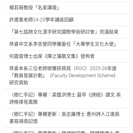
楊若薇教授「名家講壇」
許建業老師24-25學年講座回顧
「第七屆跨文化漢字研究國際學術研討會」完滿結束
恭喜中文系李杏瑩同學獲委任「大專學生文化大使」
何嘉俊博士出席《陳之藩散文集》發佈會
恭喜本系三位老師榮獲研資局（RGC）2025-26年度
「教員發展計劃」（Faculty Development Scheme）
研究資助
〈樹仁手記〉專欄：梁鑑洪博士 最早《詩經》譯文 英
詩格律見風雅
〈樹仁手記〉專欄更新：吳志廉博士 惠州詩人江逢辰
書寫嶺南記憶