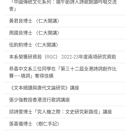
「中國傳統文化系列：端午節詩人詩歌朗讀吟唱交流
會」
黃君良博士 〈仁大開講〉
周國良博士 〈仁大開講〉
伍鈞鈞博士〈仁大開講〉
本系榮獲研資局（RGC） 2022-23年度兩項研究資助
恭喜中文系三位同學在「第三十二屆全港詩詞創作比
賽——填詞」奪得佳績
《文本細讀與唐代文論研究》講座
張少強教授香港流行歌詞講座
邱詩雯博士「究人機之際：文史研究新路徑」講座
張喜儀博士 〈樹仁手記〉