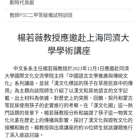
劃時代貢獻
教師PSC二甲等級備試特訓班
楊若薇教授應邀赴上海同濟大
學學術講座
中文系系主任楊若薇教授於
2023
年
12
月
1
日應邀赴同濟
大學國際文化交流學院主持「中國語言文學推廣與傳統文
化」系列講座，並就「漢文化標誌的筷子在草原民族中的傳
用」為主題向該院師生介紹了以漢文和其他語言的文字記
載、出土材料為依據，對歷史上的突厥、回鶻、契丹和蒙古
等民族使用筷子的史實進行的考察。在「漢文化圈」這一熱
門話題的背景下，楊若薇教授分析和論證了筷子這一物質文
化元素在歷史上的傳播與影響，探討了漢文化與遊牧文化的
接觸和融合。楊教授與出席講座的約
30
位師生就該課題進行
了深入座談討論。