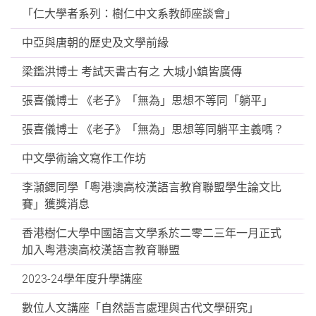
「仁大學者系列：樹仁中文系教師座談會」
中亞與唐朝的歷史及文學前緣
梁鑑洪博士 考試天書古有之 大城小鎮皆廣傳
張喜儀博士 《老子》「無為」思想不等同「躺平」
張喜儀博士 《老子》「無為」思想等同躺平主義嗎？
中文學術論文寫作工作坊
李𪷿鍶同學「粵港澳高校漢語言教育聯盟學生論文比
賽」獲獎消息
香港樹仁大學中國語言文學系於二零二三年一月正式
加入粵港澳高校漢語言教育聯盟
2023-24學年度升學講座
數位人文講座「自然語言處理與古代文學研究」