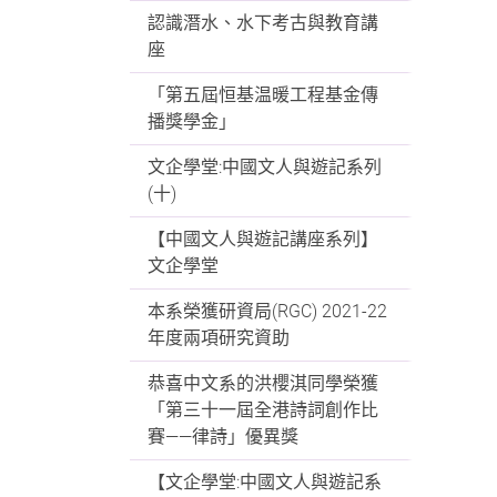
認識潛水、水下考古與教育講
座
「第五屆恒基温暖工程基金傳
播獎學金」
文企學堂:中國文人與遊記系列
(十)
【中國文人與遊記講座系列】
文企學堂
本系榮獲研資局(RGC) 2021-22
年度兩項研究資助
恭喜中文系的洪櫻淇同學榮獲
「第三十一屆全港詩詞創作比
賽——律詩」優異獎
【文企學堂:中國文人與遊記系