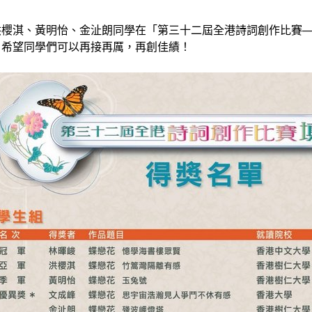
洪櫻淇、黃明怡、金沚朗同學在「第三十二屆全港詩詞創作比賽─
！希望同學們可以再接再厲，再創佳績！