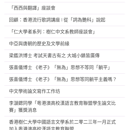
「西西與翻譯」座談會
回顧：香港流行歌詞講座 I 從「詞為艷科」說起
「仁大學者系列：樹仁中文系教師座談會」
中亞與唐朝的歷史及文學前緣
梁鑑洪博士 考試天書古有之 大城小鎮皆廣傳
張喜儀博士 《老子》「無為」思想不等同「躺平」
張喜儀博士 《老子》「無為」思想等同躺平主義嗎？
中文學術論文寫作工作坊
李𪷿鍶同學「粵港澳高校漢語言教育聯盟學生論文比
賽」獲獎消息
香港樹仁大學中國語言文學系於二零二三年一月正式
加入粵港澳高校漢語言教育聯盟