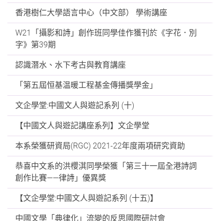
香港樹仁大學語言中心（中文部） 學術講座
W21「攝影和詩」創作班同學佳作獲刊於《字花．別
字》第39期
認識潛水、水下考古與教育講座
「第五屆恒基温暖工程基金傳播獎學金」
文企學堂:中國文人與遊記系列 (十)
【中國文人與遊記講座系列】文企學堂
本系榮獲研資局(RGC) 2021-22年度兩項研究資助
恭喜中文系的洪櫻淇同學榮獲「第三十一屆全港詩詞
創作比賽——律詩」優異獎
【文企學堂:中國文人與遊記系列 (十五)】
中國文學「典律化」流變的反思國際研討會