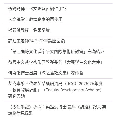
伍鈞鈞博士《文匯報》樹仁手記
人文講堂：敦煌寫本的再使用
楊若薇教授「名家講壇」
許建業老師24-25學年講座回顧
「第七屆跨文化漢字研究國際學術研討會」完滿結束
恭喜中文系李杏瑩同學獲委任「大專學生文化大使」
何嘉俊博士出席《陳之藩散文集》發佈會
恭喜本系三位老師榮獲研資局（RGC）2025-26年度
「教員發展計劃」（Faculty Development Scheme）
研究資助
〈樹仁手記〉專欄：梁鑑洪博士 最早《詩經》譯文 英
詩格律見風雅