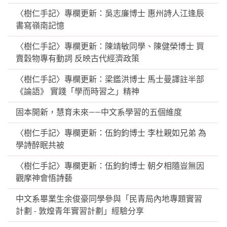
〈樹仁手記〉專欄更新：吳志廉博士 惠州詩人江逢辰
書寫嶺南記憶
〈樹仁手記〉專欄更新：陳靖敏同學、陳健榮博士 買
賣穀物專有動詞 反映古代經濟政策
〈樹仁手記〉專欄更新：梁鑑洪博士 馬士曼譯註半部
《論語》 實踐「學而時習之」精神
固本開新，慧育未來——中文系學習的五個維度
〈樹仁手記〉專欄更新：伍鈞鈞博士 李杜親如兄弟 為
學詩醉眠共被
〈樹仁手記〉專欄更新：伍鈞鈞博士 朝夕相隨豈無因
觀摩神會悟詩藝
中文系畢業生余俊豪同學參與「民青局內地專題實習
計劃 - 敦煌青年實習計劃」經驗分享