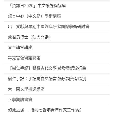
「資訊日2020」中文系課程講座
語言中心（中文部）學術講座
出土文獻與早期中國經典研究國際學術研討會
黃君良博士〈仁大開講〉
文企講堂講座
畢克官藝術館開館
【樹仁手記】鑒賞古代文學 啟發粵語流行曲
樹仁手記：手語屬自然語言 語序詞彙有區別
大一國文學術週講座
下學期讀書會
幻象之城——後九七香港青年作家工作坊2