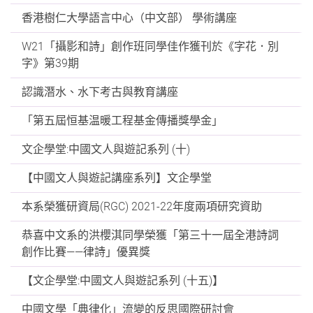
香港樹仁大學語言中心（中文部） 學術講座
W21「攝影和詩」創作班同學佳作獲刊於《字花．別
字》第39期
認識潛水、水下考古與教育講座
「第五屆恒基温暖工程基金傳播獎學金」
文企學堂:中國文人與遊記系列 (十)
【中國文人與遊記講座系列】文企學堂
本系榮獲研資局(RGC) 2021-22年度兩項研究資助
恭喜中文系的洪櫻淇同學榮獲「第三十一屆全港詩詞
創作比賽——律詩」優異獎
【文企學堂:中國文人與遊記系列 (十五)】
中國文學「典律化」流變的反思國際研討會