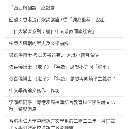
「西西與翻譯」座談會
回顧：香港流行歌詞講座 I 從「詞為艷科」說起
「仁大學者系列：樹仁中文系教師座談會」
中亞與唐朝的歷史及文學前緣
梁鑑洪博士 考試天書古有之 大城小鎮皆廣傳
張喜儀博士 《老子》「無為」思想不等同「躺平」
張喜儀博士 《老子》「無為」思想等同躺平主義嗎？
中文學術論文寫作工作坊
李𪷿鍶同學「粵港澳高校漢語言教育聯盟學生論文比
賽」獲獎消息
香港樹仁大學中國語言文學系於二零二三年一月正式
加入粵港澳高校漢語言教育聯盟