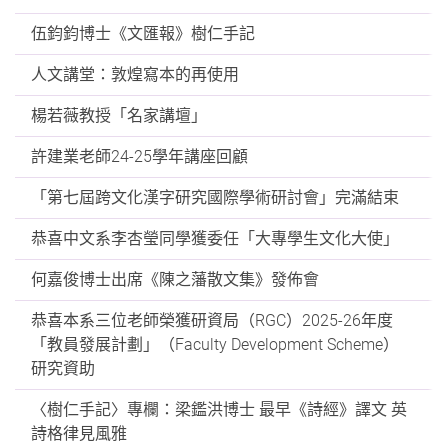
伍鈞鈞博士《文匯報》樹仁手記
人文講堂：敦煌寫本的再使用
楊若薇教授「名家講壇」
許建業老師24-25學年講座回顧
「第七屆跨文化漢字研究國際學術研討會」完滿結束
恭喜中文系李杏瑩同學獲委任「大專學生文化大使」
何嘉俊博士出席《陳之藩散文集》發佈會
恭喜本系三位老師榮獲研資局（RGC）2025-26年度
「教員發展計劃」（Faculty Development Scheme）
研究資助
〈樹仁手記〉專欄：梁鑑洪博士 最早《詩經》譯文 英
詩格律見風雅