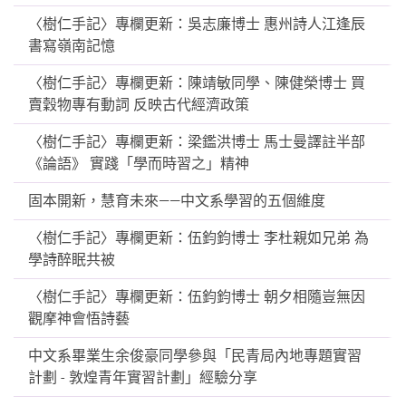
〈樹仁手記〉專欄更新：吳志廉博士 惠州詩人江逢辰
書寫嶺南記憶
〈樹仁手記〉專欄更新：陳靖敏同學、陳健榮博士 買
賣穀物專有動詞 反映古代經濟政策
〈樹仁手記〉專欄更新：梁鑑洪博士 馬士曼譯註半部
《論語》 實踐「學而時習之」精神
固本開新，慧育未來——中文系學習的五個維度
〈樹仁手記〉專欄更新：伍鈞鈞博士 李杜親如兄弟 為
學詩醉眠共被
〈樹仁手記〉專欄更新：伍鈞鈞博士 朝夕相隨豈無因
觀摩神會悟詩藝
中文系畢業生余俊豪同學參與「民青局內地專題實習
計劃 - 敦煌青年實習計劃」經驗分享