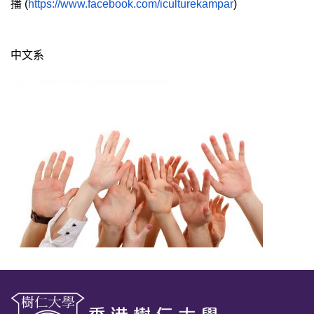
播
(
https://www.facebook.com/
iculturekampar
)
中文系