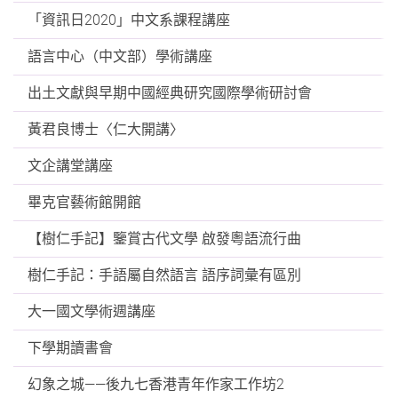
「資訊日2020」中文系課程講座
語言中心（中文部）學術講座
出土文獻與早期中國經典研究國際學術研討會
黃君良博士〈仁大開講〉
文企講堂講座
畢克官藝術館開館
【樹仁手記】鑒賞古代文學 啟發粵語流行曲
樹仁手記：手語屬自然語言 語序詞彙有區別
大一國文學術週講座
下學期讀書會
幻象之城——後九七香港青年作家工作坊2