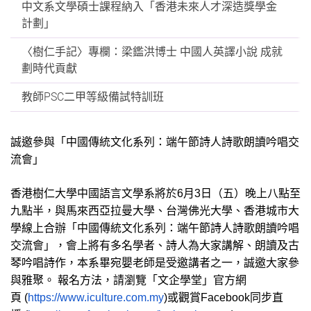
中文系文學碩士課程納入「香港未來人才深造獎學金
計劃」
〈樹仁手記〉專欄：梁鑑洪博士 中國人英譯小說 成就
劃時代貢獻
教師PSC二甲等級備試特訓班
誠邀參與「中國傳統文化系列：端午節詩人詩歌朗讀吟唱交
流會」
香港樹仁大學中國語言文學系
將於
6
月
3
日（五）
晚上八點至
九點半，與馬來西亞拉曼大學、台灣佛光大學、
香港城市大
學線上合辦
「
中國傳統文化系列：
端午節詩人詩歌朗讀吟唱
交流會
」
，會上將有多名學者、
詩人為大家講解、朗讀及古
琴吟唱詩作，
本系畢宛嬰老師是受邀講者之一，誠邀大家參
與雅聚。
報名方法，
請瀏覽
「
文企學堂
」
官方網
頁
(
https://www.
iculture.com.my
)
或觀賞
Facebook
同步直