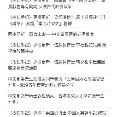
〈樹仁手記〉專欄更新：陳靖敏同學、陳健榮博士 買
賣穀物專有動詞 反映古代經濟政策
〈樹仁手記〉專欄更新：梁鑑洪博士 馬士曼譯註半部
《論語》 實踐「學而時習之」精神
固本開新，慧育未來——中文系學習的五個維度
〈樹仁手記〉專欄更新：伍鈞鈞博士 李杜親如兄弟 為
學詩醉眠共被
〈樹仁手記〉專欄更新：伍鈞鈞博士 朝夕相隨豈無因
觀摩神會悟詩藝
中文系畢業生余俊豪同學參與「民青局內地專題實習
計劃 - 敦煌青年實習計劃」經驗分享
中文系文學碩士課程納入「香港未來人才深造獎學金
計劃」
〈樹仁手記〉專欄：梁鑑洪博士 中國人英譯小說 成就