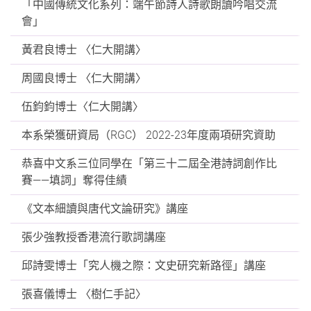
「中國傳統文化系列：端午節詩人詩歌朗讀吟唱交流
會」
黃君良博士 〈仁大開講〉
周國良博士 〈仁大開講〉
伍鈞鈞博士〈仁大開講〉
本系榮獲研資局（RGC） 2022-23年度兩項研究資助
恭喜中文系三位同學在「第三十二屆全港詩詞創作比
賽——填詞」奪得佳績
《文本細讀與唐代文論研究》講座
張少強教授香港流行歌詞講座
邱詩雯博士「究人機之際：文史研究新路徑」講座
張喜儀博士 〈樹仁手記〉