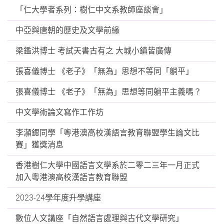
「仁大學者系列：樹仁中文系教師座談會」
中亞與唐朝的歷史及文學前緣
梁鑑洪博士 考試天書古有之 大城小鎮皆廣傳
張喜儀博士 《老子》「無為」思想不等同「躺平」
張喜儀博士 《老子》「無為」思想等同躺平主義嗎？
中文學術論文寫作工作坊
李𪷿鍶同學「粵港澳高校漢語言教育聯盟學生論文比
賽」獲獎消息
香港樹仁大學中國語言文學系於二零二三年一月正式
加入粵港澳高校漢語言教育聯盟
2023-24學年度升學講座
數位人文講座「自然語言處理與古代文學研究」