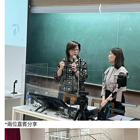
*兩位嘉賓分享