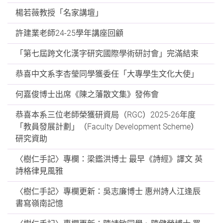
楊若薇教授「名家講壇」
許建業老師24-25學年講座回顧
「第七屆跨文化漢字研究國際學術研討會」完滿結束
恭喜中文系李杏瑩同學獲委任「大專學生文化大使」
何嘉俊博士出席《陳之藩散文集》發佈會
恭喜本系三位老師榮獲研資局（RGC）2025-26年度
「教員發展計劃」（Faculty Development Scheme）
研究資助
〈樹仁手記〉專欄：梁鑑洪博士 最早《詩經》譯文 英
詩格律見風雅
〈樹仁手記〉專欄更新：吳志廉博士 惠州詩人江逢辰
書寫嶺南記憶