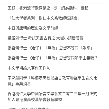
回顧：香港流行歌詞講座 I 從「詞為艷科」說起
「仁大學者系列：樹仁中文系教師座談會」
中亞與唐朝的歷史及文學前緣
梁鑑洪博士 考試天書古有之 大城小鎮皆廣傳
張喜儀博士 《老子》「無為」思想不等同「躺平」
張喜儀博士 《老子》「無為」思想等同躺平主義嗎？
中文學術論文寫作工作坊
李𪷿鍶同學「粵港澳高校漢語言教育聯盟學生論文比
賽」獲獎消息
香港樹仁大學中國語言文學系於二零二三年一月正式
加入粵港澳高校漢語言教育聯盟