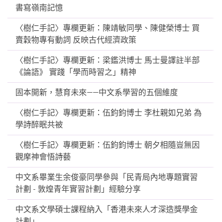
書寫嶺南記憶
〈樹仁手記〉專欄更新：陳靖敏同學、陳健榮博士 買
賣穀物專有動詞 反映古代經濟政策
〈樹仁手記〉專欄更新：梁鑑洪博士 馬士曼譯註半部
《論語》 實踐「學而時習之」精神
固本開新，慧育未來——中文系學習的五個維度
〈樹仁手記〉專欄更新：伍鈞鈞博士 李杜親如兄弟 為
學詩醉眠共被
〈樹仁手記〉專欄更新：伍鈞鈞博士 朝夕相隨豈無因
觀摩神會悟詩藝
中文系畢業生余俊豪同學參與「民青局內地專題實習
計劃 - 敦煌青年實習計劃」經驗分享
中文系文學碩士課程納入「香港未來人才深造獎學金
計劃」