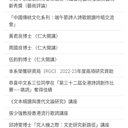
新秀獎（藝術評論）
「中國傳統文化系列：端午節詩人詩歌朗讀吟唱交流
會」
黃君良博士 〈仁大開講〉
周國良博士 〈仁大開講〉
伍鈞鈞博士〈仁大開講〉
本系榮獲研資局（RGC） 2022-23年度兩項研究資助
恭喜中文系三位同學在「第三十二屆全港詩詞創作比
賽——填詞」奪得佳績
《文本細讀與唐代文論研究》講座
張少強教授香港流行歌詞講座
邱詩雯博士「究人機之際：文史研究新路徑」講座