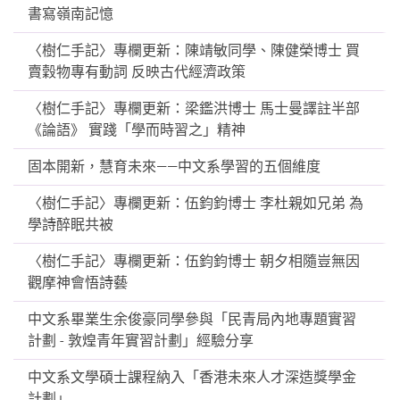
書寫嶺南記憶
〈樹仁手記〉專欄更新：陳靖敏同學、陳健榮博士 買
賣穀物專有動詞 反映古代經濟政策
〈樹仁手記〉專欄更新：梁鑑洪博士 馬士曼譯註半部
《論語》 實踐「學而時習之」精神
固本開新，慧育未來——中文系學習的五個維度
〈樹仁手記〉專欄更新：伍鈞鈞博士 李杜親如兄弟 為
學詩醉眠共被
〈樹仁手記〉專欄更新：伍鈞鈞博士 朝夕相隨豈無因
觀摩神會悟詩藝
中文系畢業生余俊豪同學參與「民青局內地專題實習
計劃 - 敦煌青年實習計劃」經驗分享
中文系文學碩士課程納入「香港未來人才深造獎學金
計劃」