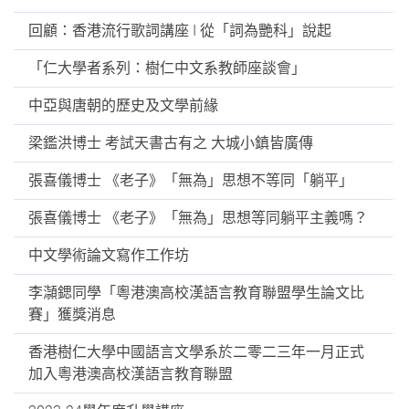
回顧：香港流行歌詞講座 I 從「詞為艷科」說起
「仁大學者系列：樹仁中文系教師座談會」
中亞與唐朝的歷史及文學前緣
梁鑑洪博士 考試天書古有之 大城小鎮皆廣傳
張喜儀博士 《老子》「無為」思想不等同「躺平」
張喜儀博士 《老子》「無為」思想等同躺平主義嗎？
中文學術論文寫作工作坊
李𪷿鍶同學「粵港澳高校漢語言教育聯盟學生論文比
賽」獲獎消息
香港樹仁大學中國語言文學系於二零二三年一月正式
加入粵港澳高校漢語言教育聯盟