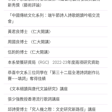
新秀獎（藝術評論）
「中國傳統文化系列：端午節詩人詩歌朗讀吟唱交流
會」
黃君良博士 〈仁大開講〉
周國良博士 〈仁大開講〉
伍鈞鈞博士〈仁大開講〉
本系榮獲研資局（RGC） 2022-23年度兩項研究資助
恭喜中文系三位同學在「第三十二屆全港詩詞創作比
賽——填詞」奪得佳績
《文本細讀與唐代文論研究》講座
張少強教授香港流行歌詞講座
邱詩雯博士「究人機之際：文史研究新路徑」講座