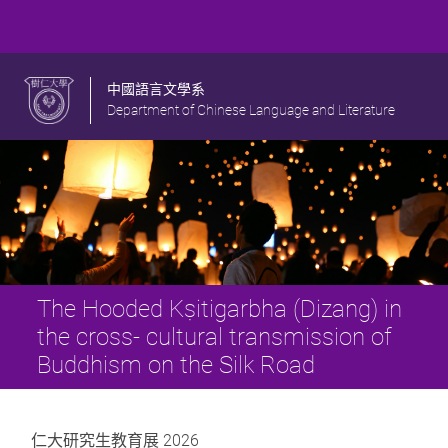
中國語言文學系
Department of Chinese Language and Literature
The Hooded Kṣitigarbha (Dizang) in
the cross- cultural transmission of
Buddhism on the Silk Road
仁大研究生教育展 2026