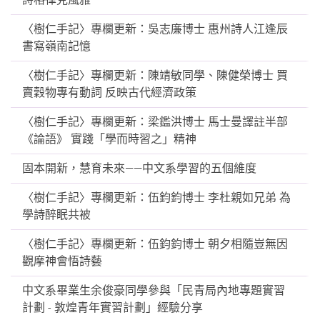
〈樹仁手記〉專欄更新：吳志廉博士 惠州詩人江逢辰
書寫嶺南記憶
〈樹仁手記〉專欄更新：陳靖敏同學、陳健榮博士 買
賣穀物專有動詞 反映古代經濟政策
〈樹仁手記〉專欄更新：梁鑑洪博士 馬士曼譯註半部
《論語》 實踐「學而時習之」精神
固本開新，慧育未來——中文系學習的五個維度
〈樹仁手記〉專欄更新：伍鈞鈞博士 李杜親如兄弟 為
學詩醉眠共被
〈樹仁手記〉專欄更新：伍鈞鈞博士 朝夕相隨豈無因
觀摩神會悟詩藝
中文系畢業生余俊豪同學參與「民青局內地專題實習
計劃 - 敦煌青年實習計劃」經驗分享