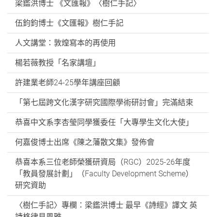
梁鑑洪博士 《文匯報》〈樹仁手記〉
伍鈞鈞博士《文匯報》樹仁手記
人文講堂：敦煌寫本的再使用
楊若薇教授「名家講壇」
許建業老師24-25學年講座回顧
「第七屆跨文化漢字研究國際學術研討會」完滿結束
恭喜中文系李杏瑩同學獲委任「大專學生文化大使」
何嘉俊博士出席《陳之藩散文集》發佈會
恭喜本系三位老師榮獲研資局（RGC）2025-26年度
「教員發展計劃」（Faculty Development Scheme）
研究資助
〈樹仁手記〉專欄：梁鑑洪博士 最早《詩經》譯文 英
詩格律見風雅