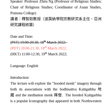
Speaker: Professor Zhiru Ng
(Professor of Religious Studies;
Chair of Religious Studies; Coordinator of Asian Studies,
Pomona College)
講者：釋智如教授
（波莫納學院宗教研究系主任、
亞洲
研究課程統籌）
Date
and Time:
th
(PST) 19:00-20:30, 18
March 2022;
th
(PDT) 20:00-21:30,
18
March 2022;
th
(HKT) 11:00-12:30, 19
March 2022;
Language
:
English
Introduction:
The lecture will explore the "hooded monk" imagery through
both its associations with the bodhisattva K
ṣ
itigatbha
地
藏
and the meditation monk
禪僧
. The hooded K
ṣ
itigarbha
is a popular Iconography that appeared in both Northwestern