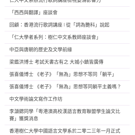
仁大中文系辦流行歌詞講座檢視姜濤影響力
「西西與翻譯」座談會
回顧：香港流行歌詞講座 I 從「詞為艷科」說起
「仁大學者系列：樹仁中文系教師座談會」
中亞與唐朝的歷史及文學前緣
梁鑑洪博士 考試天書古有之 大城小鎮皆廣傳
張喜儀博士 《老子》「無為」思想不等同「躺平」
張喜儀博士 《老子》「無為」思想等同躺平主義嗎？
中文學術論文寫作工作坊
李𪷿鍶同學「粵港澳高校漢語言教育聯盟學生論文比
賽」獲獎消息
香港樹仁大學中國語言文學系於二零二三年一月正式