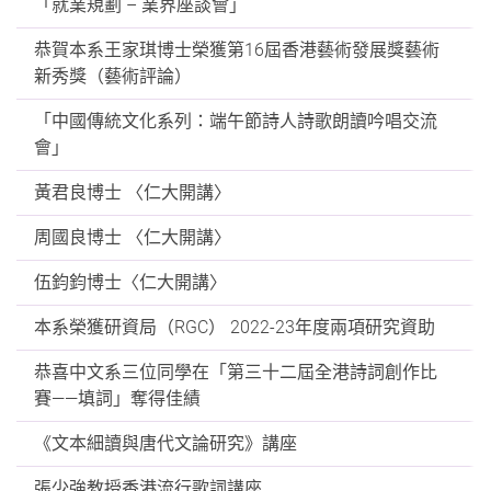
「就業規劃 – 業界座談會」
恭賀本系王家琪博士榮獲第16屆香港藝術發展獎藝術
新秀獎（藝術評論）
「中國傳統文化系列：端午節詩人詩歌朗讀吟唱交流
會」
黃君良博士 〈仁大開講〉
周國良博士 〈仁大開講〉
伍鈞鈞博士〈仁大開講〉
本系榮獲研資局（RGC） 2022-23年度兩項研究資助
恭喜中文系三位同學在「第三十二屆全港詩詞創作比
賽——填詞」奪得佳績
《文本細讀與唐代文論研究》講座
張少強教授香港流行歌詞講座