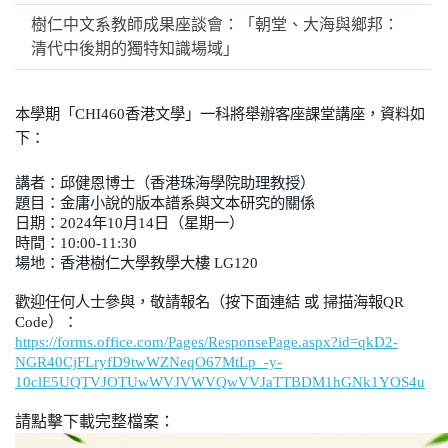
樹仁中文系教師成果座談會：「朝堂、大海與鄉邦：
清代中後期的獨特知識場域」
本學期「CHI460香港文學」一科將舉辦客座課堂講座，資料如
下
：
講者：邱健恩博士（香港珠海學院助理教授）
題目：金庸小說的版本譜系與文本研究的關係
日期：
2024
年
10
月
14
日（星期一）
時間：
10:00-11:30
場地：香港樹仁大學教學大樓
LG120
歡迎任何人士參與，敬請報名（按下面連結
或
掃描海報
QR
Code
）：
https://forms.office.com/Pages/ResponsePage.aspx?id=qkD2-
NGR40CjFLryfD9twWZNeqO67MtLp_-y-
10clE5UQTVJOTUwWVJVWVQwVVJaTTBDM1hGNk1YOS4u
請
點擊下載完整檔案：