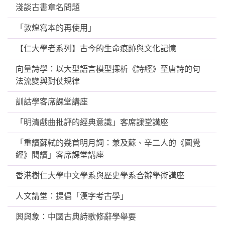
淺談古書章名問題
「敦煌寫本的再使用」
【仁大學者系列】古今的生命痕跡與文化記憶
向量詩學：以大型語言模型探析《詩經》至唐詩的句
法流變與對仗規律
訓詁學客席課堂講座
「明清戲曲批評的經典意識」客席課堂講座
「重讀蘇軾的幾首明月詞：兼及蘇、辛二人的《圓覺
經》閱讀」客席課堂講座
香港樹仁大學中文學系與歷史學系合辦學術講座
人文講堂：提倡「漢字考古學」
興與象：中國古典詩歌修辭學舉要