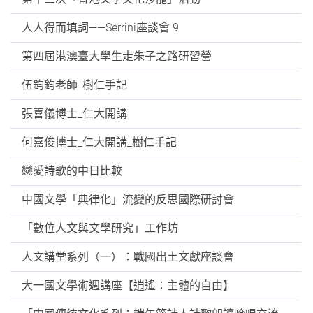
人人得而填詞——Serrini座談會 9
第四屆港澳臺大學生走朱子之路研習營
伍鈞鈞老師_樹仁手記
張喜儀博士_仁大開講
何嘉俊博士_仁大開講_樹仁手記
戀愛詩歌的中日比較
中國文學「典律化」流變的反思國際研討會
「數位人文與文學研究」工作坊
人文講堂系列（一）：戰國出土文獻座談會
大一國文學術週講座【逍遙：主體的自由】