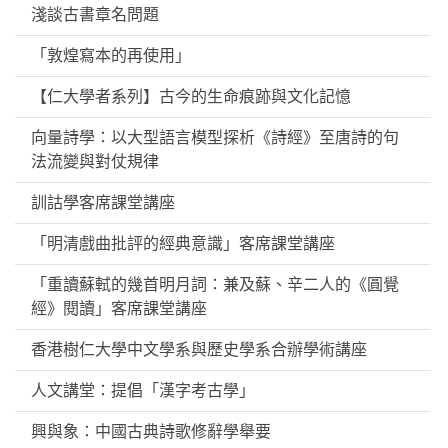
淺談古書章名問題
「敦煌寫本的再使用」
【仁大學者系列】古今的生命痕跡與文化記憶
向量詩學：以大型語言模型探析《詩經》至唐詩的句
法流變與對仗規律
訓詁學客席課堂講座
「明清戲曲批評的經典意識」客席課堂講座
「重讀蘇軾的幾首明月詞：兼及蘇、辛二人的《圓覺
經》閱讀」客席課堂講座
香港樹仁大學中文學系與歷史學系合辦學術講座
人文講堂：提倡「漢字考古學」
興與象：中國古典詩歌修辭學舉要