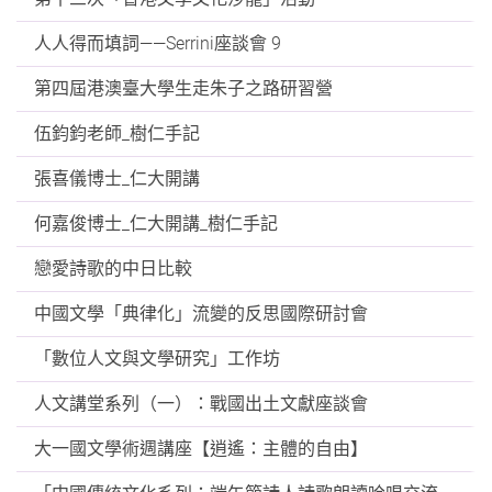
人人得而填詞——Serrini座談會 9
第四屆港澳臺大學生走朱子之路研習營
伍鈞鈞老師_樹仁手記
張喜儀博士_仁大開講
何嘉俊博士_仁大開講_樹仁手記
戀愛詩歌的中日比較
中國文學「典律化」流變的反思國際研討會
「數位人文與文學研究」工作坊
人文講堂系列（一）：戰國出土文獻座談會
大一國文學術週講座【逍遙：主體的自由】