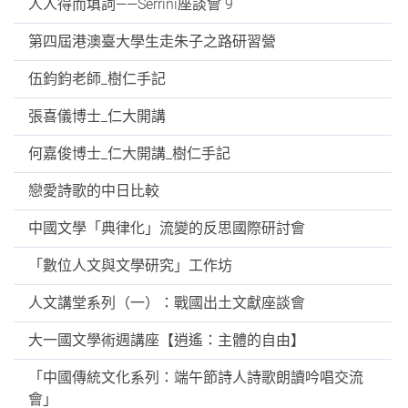
人人得而填詞——Serrini座談會 9
第四屆港澳臺大學生走朱子之路研習營
伍鈞鈞老師_樹仁手記
張喜儀博士_仁大開講
何嘉俊博士_仁大開講_樹仁手記
戀愛詩歌的中日比較
中國文學「典律化」流變的反思國際研討會
「數位人文與文學研究」工作坊
人文講堂系列（一）：戰國出土文獻座談會
大一國文學術週講座【逍遙：主體的自由】
「中國傳統文化系列：端午節詩人詩歌朗讀吟唱交流
會」