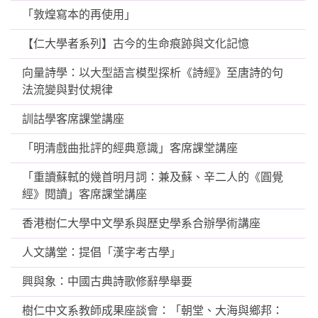
「敦煌寫本的再使用」
【仁大學者系列】古今的生命痕跡與文化記憶
向量詩學：以大型語言模型探析《詩經》至唐詩的句
法流變與對仗規律
訓詁學客席課堂講座
「明清戲曲批評的經典意識」客席課堂講座
「重讀蘇軾的幾首明月詞：兼及蘇、辛二人的《圓覺
經》閱讀」客席課堂講座
香港樹仁大學中文學系與歷史學系合辦學術講座
人文講堂：提倡「漢字考古學」
興與象：中國古典詩歌修辭學舉要
樹仁中文系教師成果座談會：「朝堂、大海與鄉邦：