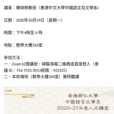
講者：陳煒舜教授（香港中文大學中國語言及文學系）
日期：
年
月
日（星期一）
2020
10
19
時間：下午
時至
時
4
6
地點：教學大樓
室
104
參加方法：
一、
公開講授，掃瞄海報二維碼或直接登入（會
Zoom
議
：
密碼：
）
ID
916 9155 0013
923125
二、本校場地（教學大樓
室）實時聽講
104