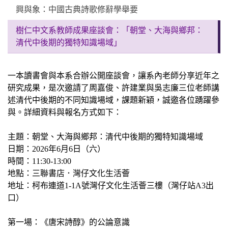
興與象：中國古典詩歌修辭學舉要
樹仁中文系教師成果座談會：「朝堂、大海與鄉邦：
清代中後期的獨特知識場域」
一本讀書會與本系合辦公開座談會，讓系內老師分享近年之
研究成果，是次邀請了周嘉俊、許建業與吳志廉三位老師講
述清代中後期的不同知識場域，課題新穎，誠邀各位踴躍參
與。詳細資料與報名方式如下：
主題：朝堂、大海與鄉邦：清代中後期的獨特知識場域
日期：
2026
年
6
月
6
日（六）
時間：
11:30-13:00
地點：三聯書店．灣仔文化生活薈
地址：柯布連道
1-1A
號灣仔文化生活薈三樓（灣仔站
A3
出
口）
第一場
：
《唐宋詩醇》的公論意識