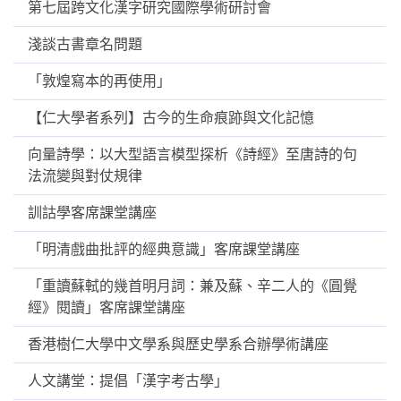
第七屆跨文化漢字研究國際學術研討會
淺談古書章名問題
「敦煌寫本的再使用」
【仁大學者系列】古今的生命痕跡與文化記憶
向量詩學：以大型語言模型探析《詩經》至唐詩的句
法流變與對仗規律
訓詁學客席課堂講座
「明清戲曲批評的經典意識」客席課堂講座
「重讀蘇軾的幾首明月詞：兼及蘇、辛二人的《圓覺
經》閱讀」客席課堂講座
香港樹仁大學中文學系與歷史學系合辦學術講座
人文講堂：提倡「漢字考古學」