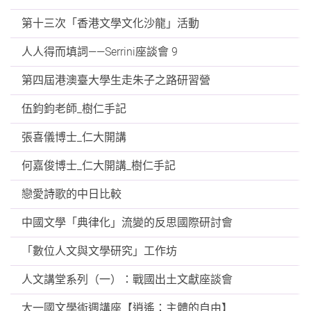
第十三次「香港文學文化沙龍」活動
人人得而填詞——Serrini座談會 9
第四屆港澳臺大學生走朱子之路研習營
伍鈞鈞老師_樹仁手記
張喜儀博士_仁大開講
何嘉俊博士_仁大開講_樹仁手記
戀愛詩歌的中日比較
中國文學「典律化」流變的反思國際研討會
「數位人文與文學研究」工作坊
人文講堂系列（一）：戰國出土文獻座談會
大一國文學術週講座【逍遙：主體的自由】