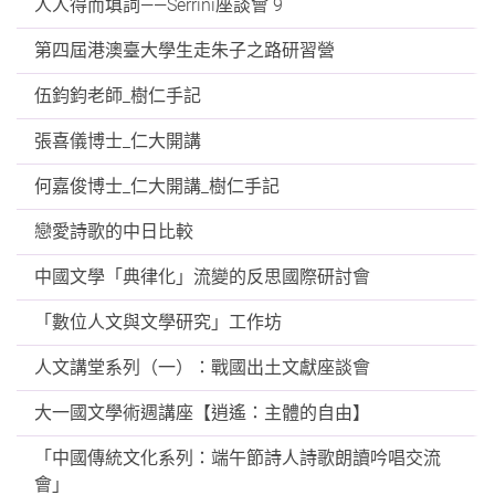
人人得而填詞——Serrini座談會 9
第四屆港澳臺大學生走朱子之路研習營
伍鈞鈞老師_樹仁手記
張喜儀博士_仁大開講
何嘉俊博士_仁大開講_樹仁手記
戀愛詩歌的中日比較
中國文學「典律化」流變的反思國際研討會
「數位人文與文學研究」工作坊
人文講堂系列（一）：戰國出土文獻座談會
大一國文學術週講座【逍遙：主體的自由】
「中國傳統文化系列：端午節詩人詩歌朗讀吟唱交流
會」