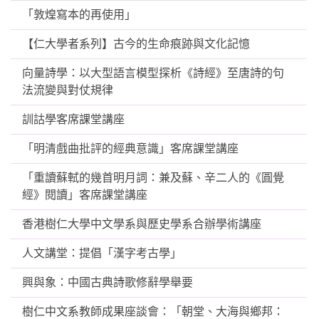
「敦煌寫本的再使用」
【仁大學者系列】古今的生命痕跡與文化記憶
向量詩學：以大型語言模型探析《詩經》至唐詩的句
法流變與對仗規律
訓詁學客席課堂講座
「明清戲曲批評的經典意識」客席課堂講座
「重讀蘇軾的幾首明月詞：兼及蘇、辛二人的《圓覺
經》閱讀」客席課堂講座
香港樹仁大學中文學系與歷史學系合辦學術講座
人文講堂：提倡「漢字考古學」
興與象：中國古典詩歌修辭學舉要
樹仁中文系教師成果座談會：「朝堂、大海與鄉邦：