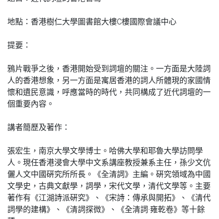
地點：香港樹仁大學圖書館大樓C樓國際會議中心
提要：
鴉片戰爭之後，香港開始受到詞壇的關注。一方面是大陸詞
人的香港想象，另一方面是寓居香港的詞人所體現的家國情
懷和遺民意識，呼應當時的時代，共同構成了近代詞壇的一
個重要內容。
講者簡歷及著作：
張宏生，南京大學文學博士。哈佛大學和耶魯大學訪問學
人。現任香港浸會大學中文系講座教授兼系主任，孫少文伉
儷人文中國硏究所所長。《全清詞》主編。硏究領域為中國
文學史，古典文獻學，詞學，宋代文學，清代文學等。主要
著作有《江湖詩派硏究》、《宋詩：傳承與開拓》、《清代
詞學的建構》、《清詞探微》、《全清詞·雍乾卷》等十餘