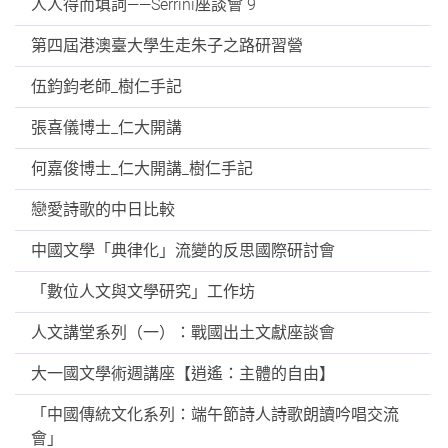
人人得而填詞——Serrini座談會 9
第四屆港澳臺大學生走朱子之路研習營
伍鈞鈞老師_樹仁手記
張喜儀博士_仁大開講
何嘉俊博士_仁大開講_樹仁手記
戀愛詩歌的中日比較
中國文學「典律化」流變的反思國際研討會
「數位人文與文學研究」工作坊
人文講堂系列（一）：戰國出土文獻座談會
大一國文學術週講座【逍遙：主體的自由】
「中國傳統文化系列：端午節詩人詩歌朗讀吟唱交流
會」