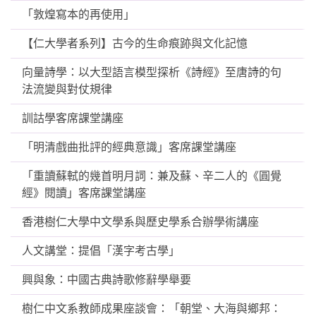
「敦煌寫本的再使用」
【仁大學者系列】古今的生命痕跡與文化記憶
向量詩學：以大型語言模型探析《詩經》至唐詩的句
法流變與對仗規律
訓詁學客席課堂講座
「明清戲曲批評的經典意識」客席課堂講座
「重讀蘇軾的幾首明月詞：兼及蘇、辛二人的《圓覺
經》閱讀」客席課堂講座
香港樹仁大學中文學系與歷史學系合辦學術講座
人文講堂：提倡「漢字考古學」
興與象：中國古典詩歌修辭學舉要
樹仁中文系教師成果座談會：「朝堂、大海與鄉邦：