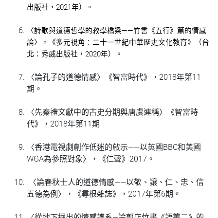
2021年）。
出版社，
〈詩歌與道德哲學的教學橋梁——竹書《五行》篇的情感
論〉，《多元視角：二十一世紀中華歷史文化教育》（台
北：秀威出版社，2020年）。
〈論孔子的道德情感〉《智富時代》，2018年第11
期。
〈先秦禮文獻中的古史分期與唐虞連稱〉《智富時
代》，2018年第11期
〈
香港電視劇創作低迷的啟示——以英國BBC和美國
WGA為參照對象
〉，《仁聲》2017。
〈論春秋士人的道德情感——以敬、讓、仁、忠、信
五德為例〉
，《尋根雜誌》，2017年第6期。
〈從地下掘出的情感譜系—論郭店竹書《語叢二》的