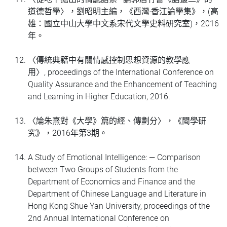
道德哲學〉，劉昭明主編，《西灣‧香江論學集》，(高
雄：國立中山大學中文系宋代文學史料研究室)，2016
年。
〈傳統典籍中有關情感控制思想資源的教學應
用〉, proceedings of the International Conference on
Quality Assurance and the Enhancement of Teaching
and Learning in Higher Education, 2016.
〈論朱熹對《大學》篇的經、傳劃分〉，《閩學研
究》，2016年第3期。
A Study of Emotional Intelligence: — Comparison
between Two Groups of Students from the
Department of Economics and Finance and the
Department of Chinese Language and Literature in
Hong Kong Shue Yan University, proceedings of the
2nd Annual International Conference on