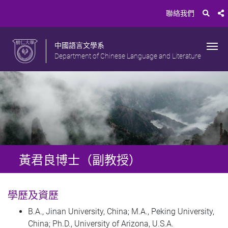
聯絡我們
中國語言文學系
Department of Chinese Language and Literature
黃君良博士（副教授）
學歷及資歷
B.A., Jinan University, China; M.A., Peking University,
China; Ph.D., University of Arizona, U.S.A.