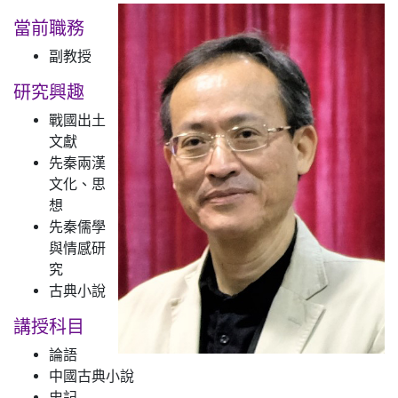
當前職務
副教授
研究興趣
戰國出土
文獻
先秦兩漢
文化、思
想
先秦儒學
與情感研
究
古典小說
講授科目
論語
中國古典小說
史記